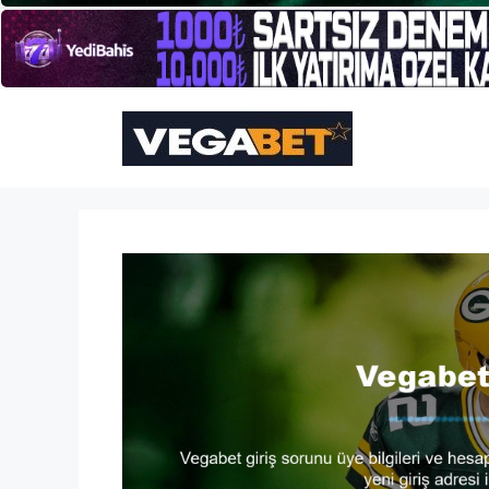
İçeriğe
atla