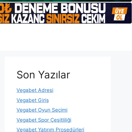
Son Yazılar
Vegabet Adresi
Vegabet Giriş
Vegabet Oyun Seçimi
Vegabet Spor Çeşitliliği
Vegabet Yatırım Prosedürleri