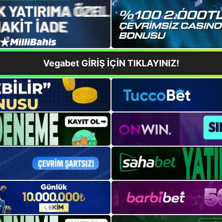
Vegabet GİRİŞ İÇİN TIKLAYINIZ!