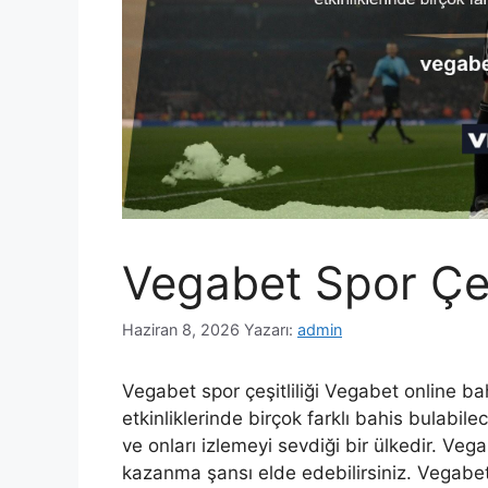
Vegabet Spor Çeşi
Haziran 8, 2026
Yazarı:
admin
Vegabet spor çeşitliliği Vegabet online bah
etkinliklerinde birçok farklı bahis bulabile
ve onları izlemeyi sevdiği bir ülkedir. Vega
kazanma şansı elde edebilirsiniz. Vegabet 