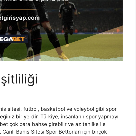
tliliği
is sitesi, futbol, basketbol ve voleybol gibi spor
ceğiniz bir yerdir. Türkiye, insanların spor yapmayı
bet çok para bahse girebilir ve az tehlike ile
Canlı Bahis Sitesi Spor Bettorları için birçok