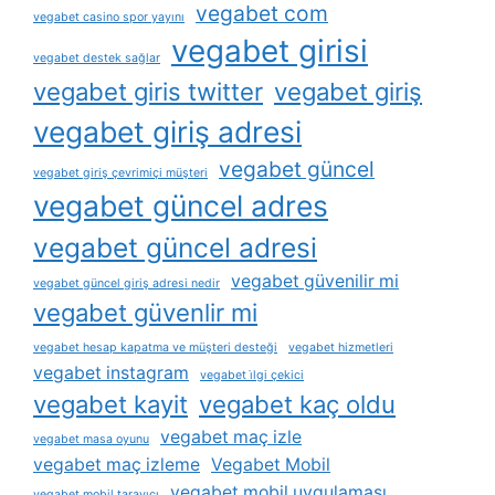
vegabet com
vegabet casino spor yayını
vegabet girisi
vegabet destek sağlar
vegabet giris twitter
vegabet giriş
vegabet giriş adresi
vegabet güncel
vegabet giriş çevrimiçi müşteri
vegabet güncel adres
vegabet güncel adresi
vegabet güvenilir mi
vegabet güncel giriş adresi nedir
vegabet güvenlir mi
vegabet hesap kapatma ve müşteri desteği
vegabet hizmetleri
vegabet instagram
vegabet i̇lgi çekici
vegabet kayit
vegabet kaç oldu
vegabet maç izle
vegabet masa oyunu
vegabet maç izleme
Vegabet Mobil
vegabet mobil uygulaması
vegabet mobil tarayıcı