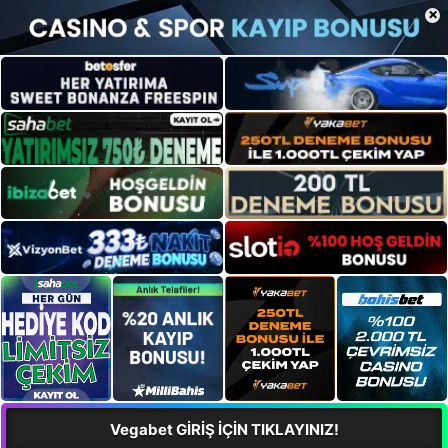
×
Vegabet GİRİŞ İÇİN TIKLAYINIZ!