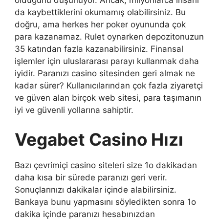
olduğunu düşünüyor. Ancak, milyonlarca insanı
da kaybettiklerini okumamış olabilirsiniz. Bu
doğru, ama herkes her poker oyununda çok
para kazanamaz. Rulet oynarken depozitonuzun
35 katından fazla kazanabilirsiniz. Finansal
işlemler için uluslararası parayı kullanmak daha
iyidir. Paranızı casino sitesinden geri almak ne
kadar sürer? Kullanıcılarından çok fazla ziyaretçi
ve güven alan birçok web sitesi, para taşımanın
iyi ve güvenli yollarına sahiptir.
Vegabet Casino Hızı
Bazı çevrimiçi casino siteleri size 1o dakikadan
daha kısa bir sürede paranızı geri verir.
Sonuçlarınızı dakikalar içinde alabilirsiniz.
Bankaya bunu yapmasını söyledikten sonra 1o
dakika içinde paranızı hesabınızdan