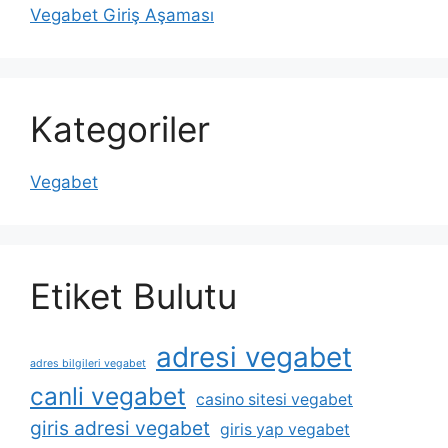
Vegabet Giriş Aşaması
Kategoriler
Vegabet
Etiket Bulutu
adresi vegabet
adres bilgileri vegabet
canli vegabet
casino sitesi vegabet
giris adresi vegabet
giris yap vegabet