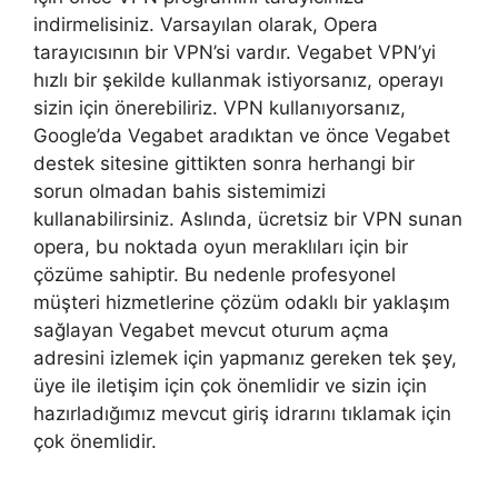
indirmelisiniz. Varsayılan olarak, Opera
tarayıcısının bir VPN’si vardır. Vegabet VPN’yi
hızlı bir şekilde kullanmak istiyorsanız, operayı
sizin için önerebiliriz. VPN kullanıyorsanız,
Google’da Vegabet aradıktan ve önce Vegabet
destek sitesine gittikten sonra herhangi bir
sorun olmadan bahis sistemimizi
kullanabilirsiniz. Aslında, ücretsiz bir VPN sunan
opera, bu noktada oyun meraklıları için bir
çözüme sahiptir. Bu nedenle profesyonel
müşteri hizmetlerine çözüm odaklı bir yaklaşım
sağlayan Vegabet mevcut oturum açma
adresini izlemek için yapmanız gereken tek şey,
üye ile iletişim için çok önemlidir ve sizin için
hazırladığımız mevcut giriş idrarını tıklamak için
çok önemlidir.