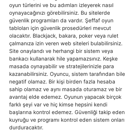
oyun türlerini ve bu adımları izleyerek nasıl
oynayacağınızı görebilirsiniz. Bu sitelerde
güvenlik programları da vardır. Şeffaf oyun
tabloları için güvenlik prosedürleri mevcut
olacaktır. Blackjack, bakara, poker veya rulet
çalmanıza izin veren web siteleri bulabilirsiniz.
Site onaylandı ve herhangi bir sistem veya
bankacı kullanarak hile yapamazsınız. Keşke
masada oynayabilir ve stratejilerinizle para
kazanabilirsiniz. Oyuncu, sistem tarafından bile
negatif olamaz. Bir kişi birden fazla hesaba
sahip olamaz ve aynı masada oturamaz ve bir
avantaj elde edemez. Oyunun yapacak birçok
farklı şeyi var ve hiç kimse hepsini kendi
başlarına kontrol edemez. Güvenliği takip eden
kuyruğu ve programı kontrol eden sistem onları
durduracaktır.