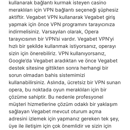
kullanarak bağlantı kurmak isteyen casino
meraklıları için VPN bağlantı seçeneği şüphesiz
aktiftir. Vegabet VPN kullanarak Vegabet giriş
yapmak için önce VPN programını tarayıcınıza
indirmelisiniz. Varsayılan olarak, Opera
tarayıcısının bir VPN’si vardır. Vegabet VPN’yi
hızlı bir şekilde kullanmak istiyorsanız, operayı
sizin için önerebiliriz. VPN kullanıyorsanız,
Google’da Vegabet aradıktan ve önce Vegabet
destek sitesine gittikten sonra herhangi bir
sorun olmadan bahis sistemimizi
kullanabilirsiniz. Aslında, ücretsiz bir VPN sunan
opera, bu noktada oyun meraklıları için bir
çözüme sahiptir. Bu nedenle profesyonel
müşteri hizmetlerine çözüm odaklı bir yaklaşım
sağlayan Vegabet mevcut oturum açma
adresini izlemek için yapmanız gereken tek şey,
üye ile iletişim için çok önemlidir ve sizin için