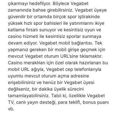
çıkarmayı hedefliyor. Böylece Vegabet
zamanında bahse girebilirsiniz. Vegabet üyeye
güvenilir bir ortamda birçok spor iştirakinde
yüksek hızlı spor bahisleri ile yatırımlarını ikiye
katlama fırsatı sunuyor ve kesintisiz oyun ve
casino hizmeti ile kesintisiz sporlar sunmaya
devam ediyor. Vegabet mobil bağlantısı. Tek
yapmanız gereken bir mobil girişe geçmek için
mevcut Vegabet oturum URL’sine tıklamaktır.
Casino meraklıları için özel olarak hazırlanan bu
mobil URL ağıyla, Vegabet cep telefonlarıyla
uyumlu mevcut oturum açma adresine
erişebilirsiniz ve henüz bir Vegabet üyesi
değilseniz, bir dakika üyelik sürecini
tamamlayabilirsiniz. Tabii ki, özellikle Vegabet
TV, canlı yayın desteği, para teklifi, bonus puanı
vb.