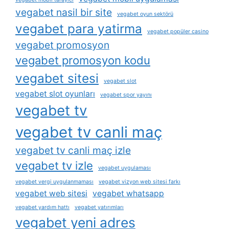
vegabet nasil bir site
vegabet oyun sektörü
vegabet para yatirma
vegabet popüler casino
vegabet promosyon
vegabet promosyon kodu
vegabet sitesi
vegabet slot
vegabet slot oyunları
vegabet spor yayını
vegabet tv
vegabet tv canli maç
vegabet tv canli maç izle
vegabet tv izle
vegabet uygulaması
vegabet vergi uygulanmaması
vegabet vizyon web sitesi farkı
vegabet web sitesi
vegabet whatsapp
vegabet yardım hattı
vegabet yatırımları
vegabet yeni adres