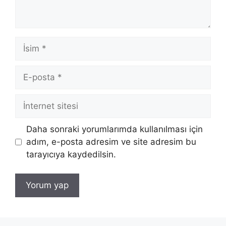
İsim
E-
posta
İnternet
sitesi
Daha sonraki yorumlarımda kullanılması için
adım, e-posta adresim ve site adresim bu
tarayıcıya kaydedilsin.