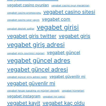
vegabet casino oyunları
vegabet casino oyun meraklıları
vegabet casino sitesi
vegabet casino promosyonu
vegabet com
vegabet casino spor yayını
vegabet girisi
vegabet destek sağlar
vegabet giris twitter
vegabet giriş
vegabet giriş adresi
vegabet güncel
vegabet giriş çevrimiçi müşteri
vegabet güncel adres
vegabet güncel adresi
vegabet güvenilir mi
vegabet güncel giriş adresi nedir
vegabet güvenlir mi
vegabet hesap kapatma ve müşteri desteği
vegabet hizmetleri
vegabet instagram
vegabet i̇lgi çekici
vegabet kayit
vegabet kaç oldu