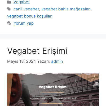
Kategoriler
Vegabet
Etiketler
canli vegabet
,
vegabet bahis mağazaları
,
vegabet bonus koşulları
Yorum yap
Vegabet Erişimi
Mayıs 18, 2024
Yazarı:
admin