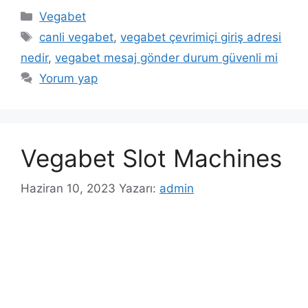
Kategoriler
Vegabet
Etiketler
canli vegabet
,
vegabet çevrimiçi giriş adresi
nedir
,
vegabet mesaj gönder durum güvenli mi
Yorum yap
Vegabet Slot Machines
Haziran 10, 2023
Yazarı:
admin