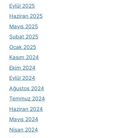
Eylül 2025
Haziran 2025
Mayıs 2025
Şubat 2025
Ocak 2025
Kasım 2024
Ekim 2024
Eylül 2024
Ağustos 2024
Temmuz 2024
Haziran 2024
Mayıs 2024
Nisan 2024