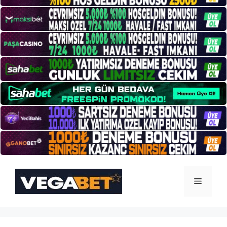
İçeriğe
atla
Menü