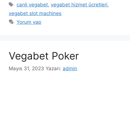
Etiketler
canli vegabet
,
vegabet hizmet ücretleri
,
vegabet slot machines
Yorum yap
Vegabet Poker
Mayıs 31, 2023
Yazarı:
admin