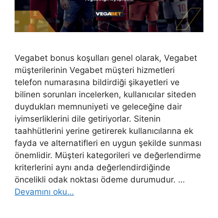
Vegabet bonus koşulları genel olarak, Vegabet
müşterilerinin Vegabet müşteri hizmetleri
telefon numarasına bildirdiği şikayetleri ve
bilinen sorunları incelerken, kullanıcılar siteden
duydukları memnuniyeti ve geleceğine dair
iyimserliklerini dile getiriyorlar. Sitenin
taahhütlerini yerine getirerek kullanıcılarına ek
fayda ve alternatifleri en uygun şekilde sunması
önemlidir. Müşteri kategorileri ve değerlendirme
kriterlerini aynı anda değerlendirdiğinde
öncelikli odak noktası ödeme durumudur. …
Devamını oku…