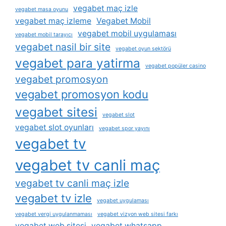
vegabet maç izle
vegabet masa oyunu
vegabet maç izleme
Vegabet Mobil
vegabet mobil uygulaması
vegabet mobil tarayıcı
vegabet nasil bir site
vegabet oyun sektörü
vegabet para yatirma
vegabet popüler casino
vegabet promosyon
vegabet promosyon kodu
vegabet sitesi
vegabet slot
vegabet slot oyunları
vegabet spor yayını
vegabet tv
vegabet tv canli maç
vegabet tv canli maç izle
vegabet tv izle
vegabet uygulaması
vegabet vergi uygulanmaması
vegabet vizyon web sitesi farkı
vegabet web sitesi
vegabet whatsapp