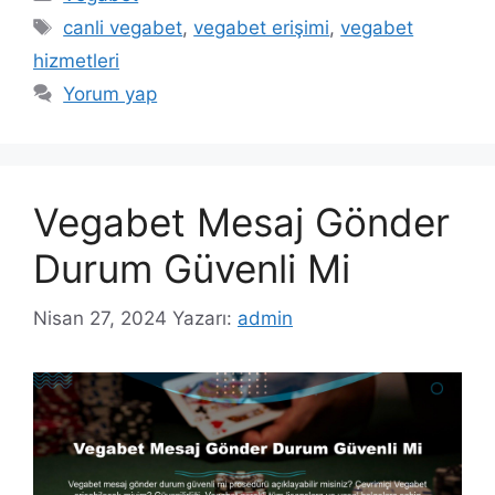
Etiketler
canli vegabet
,
vegabet erişimi
,
vegabet
hizmetleri
Yorum yap
Vegabet Mesaj Gönder
Durum Güvenli Mi
Nisan 27, 2024
Yazarı:
admin