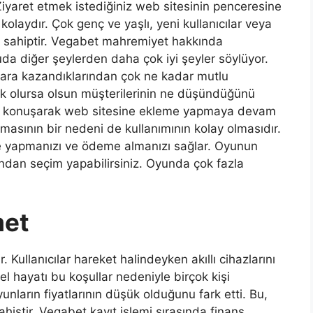
Ziyaret etmek istediğiniz web sitesinin penceresine
kolaydır. Çok genç ve yaşlı, yeni kullanıcılar veya
na sahiptir. Vegabet mahremiyet hakkında
a diğer şeylerden daha çok iyi şeyler söylüyor.
 para kazandıklarından çok ne kadar mutlu
ük olursa olsun müşterilerinin ne düşündüğünü
zla konuşarak web sitesine ekleme yapmaya devam
lmasının bir nedeni de kullanımının kolay olmasıdır.
eme yapmanızı ve ödeme almanızı sağlar. Oyunun
sından seçim yapabilirsiniz. Oyunda çok fazla
met
 Kullanıcılar hareket halindeyken akıllı cihazlarını
el hayatı bu koşullar nedeniyle birçok kişi
unların fiyatlarının düşük olduğunu fark etti. Bu,
histir. Vegabet kayıt işlemi sırasında finans