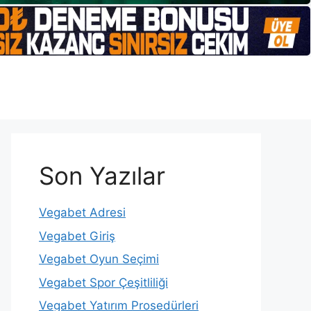
Son Yazılar
Vegabet Adresi
Vegabet Giriş
Vegabet Oyun Seçimi
Vegabet Spor Çeşitliliği
Vegabet Yatırım Prosedürleri