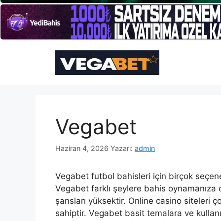
İçeriğe
atla
Vegabet
Haziran 4, 2026
Yazarı:
admin
Vegabet futbol bahisleri için birçok seçene
Vegabet farklı şeylere bahis oynamanıza o
şansları yüksektir. Online casino siteleri 
sahiptir. Vegabet basit temalara ve kullan