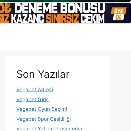
Son Yazılar
Vegabet Adresi
Vegabet Giriş
Vegabet Oyun Seçimi
Vegabet Spor Çeşitliliği
Vegabet Yatırım Prosedürleri