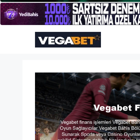
İçeriğe
atla