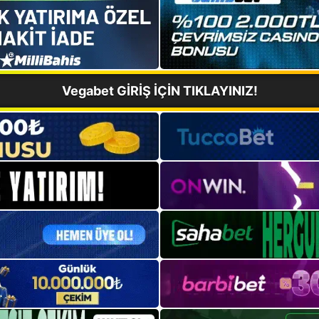
Vegabet GİRİŞ İÇİN TIKLAYINIZ!