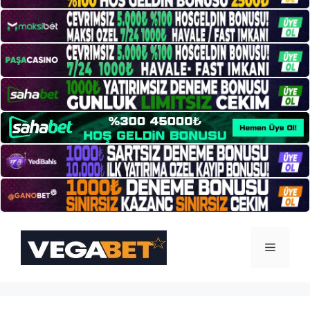
İçeriğe
atla
Menü