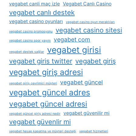
vegabet canli maç izle
Vegabet Canlı Casino
vegabet canlı destek
vegabet casino oyunları
vegabet casino oyun meraklıları
vegabet casino sitesi
vegabet casino promosyonu
vegabet com
vegabet casino spor yayını
vegabet girisi
vegabet destek sağlar
vegabet giris twitter
vegabet giriş
vegabet giriş adresi
vegabet güncel
vegabet giriş çevrimiçi müşteri
vegabet güncel adres
vegabet güncel adresi
vegabet güvenilir mi
vegabet güncel giriş adresi nedir
vegabet güvenlir mi
vegabet hesap kapatma ve müşteri desteği
vegabet hizmetleri