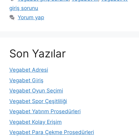
giriş sorunu
Yorum yap
Son Yazılar
Vegabet Adresi
Vegabet Giriş
Vegabet Oyun Seçimi
Vegabet Spor Çeşitliliği
Vegabet Yatırım Prosedürleri
Vegabet Kolay Erişim
Vegabet Para Çekme Prosedürleri