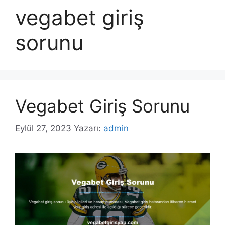
vegabet giriş
sorunu
Vegabet Giriş Sorunu
Eylül 27, 2023
Yazarı:
admin