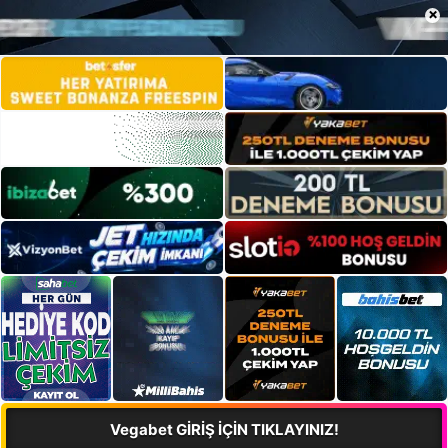
×
Vegabet GİRİŞ İÇİN TIKLAYINIZ!