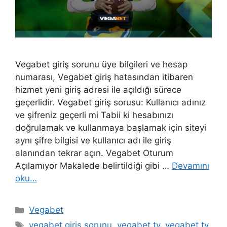
Vegabet giriş sorunu üye bilgileri ve hesap
numarası, Vegabet giriş hatasından itibaren
hizmet yeni giriş adresi ile açıldığı sürece
geçerlidir. Vegabet giriş sorusu: Kullanıcı adınız
ve şifreniz geçerli mi Tabii ki hesabınızı
doğrulamak ve kullanmaya başlamak için siteyi
aynı şifre bilgisi ve kullanıcı adı ile giriş
alanından tekrar açın. Vegabet Oturum
Açılamıyor Makalede belirtildiği gibi …
Devamını
oku…
Kategoriler
Vegabet
Etiketler
vegabet giriş sorunu
,
vegabet tv
,
vegabet tv