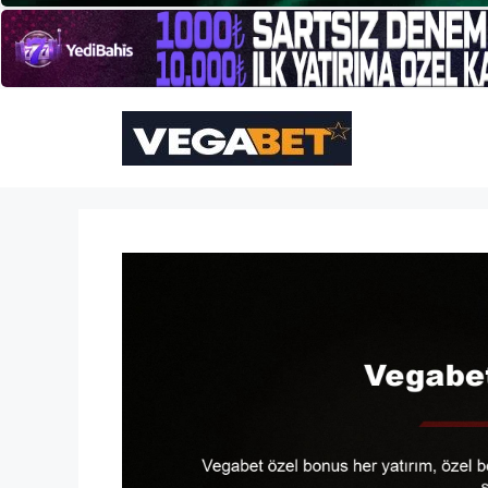
İçeriğe
atla