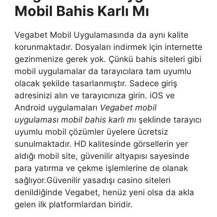
Mobil Bahis Karlı Mı
Vegabet Mobil Uygulamasında da aynı kalite
korunmaktadır. Dosyaları indirmek için internette
gezinmenize gerek yok. Çünkü bahis siteleri gibi
mobil uygulamalar da tarayıcılara tam uyumlu
olacak şekilde tasarlanmıştır. Sadece giriş
adresinizi alın ve tarayıcınıza girin. iOS ve
Android uygulamaları
Vegabet mobil
uygulaması mobil bahis karlı mı
şeklinde tarayıcı
uyumlu mobil çözümler üyelere ücretsiz
sunulmaktadır. HD kalitesinde görsellerin yer
aldığı mobil site, güvenilir altyapısı sayesinde
para yatırma ve çekme işlemlerine de olanak
sağlıyor.Güvenilir yasadışı casino siteleri
denildiğinde Vegabet, henüz yeni olsa da akla
gelen ilk platformlardan biridir.