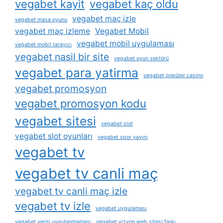
vegabet kayit
vegabet kaç oldu
vegabet maç izle
vegabet masa oyunu
vegabet maç izleme
Vegabet Mobil
vegabet mobil uygulaması
vegabet mobil tarayıcı
vegabet nasil bir site
vegabet oyun sektörü
vegabet para yatirma
vegabet popüler casino
vegabet promosyon
vegabet promosyon kodu
vegabet sitesi
vegabet slot
vegabet slot oyunları
vegabet spor yayını
vegabet tv
vegabet tv canli maç
vegabet tv canli maç izle
vegabet tv izle
vegabet uygulaması
vegabet vergi uygulanmaması
vegabet vizyon web sitesi farkı