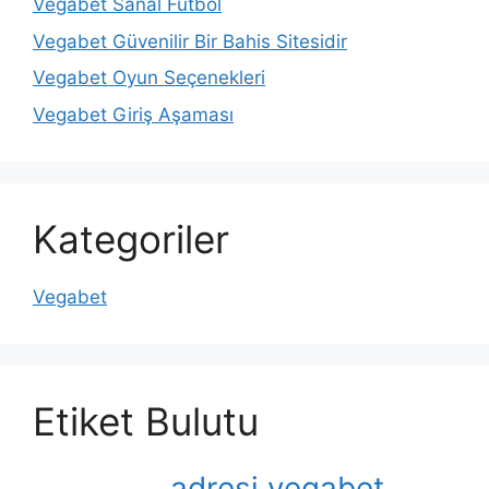
Vegabet Sanal Futbol
Vegabet Güvenilir Bir Bahis Sitesidir
Vegabet Oyun Seçenekleri
Vegabet Giriş Aşaması
Kategoriler
Vegabet
Etiket Bulutu
adresi vegabet