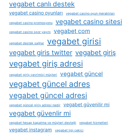
vegabet canlı destek
vegabet casino oyunları
vegabet casino oyun meraklıları
vegabet casino sitesi
vegabet casino promosyonu
vegabet com
vegabet casino spor yayını
vegabet girisi
vegabet destek sağlar
vegabet giris twitter
vegabet giriş
vegabet giriş adresi
vegabet güncel
vegabet giriş çevrimiçi müşteri
vegabet güncel adres
vegabet güncel adresi
vegabet güvenilir mi
vegabet güncel giriş adresi nedir
vegabet güvenlir mi
vegabet hesap kapatma ve müşteri desteği
vegabet hizmetleri
vegabet instagram
vegabet i̇lgi çekici