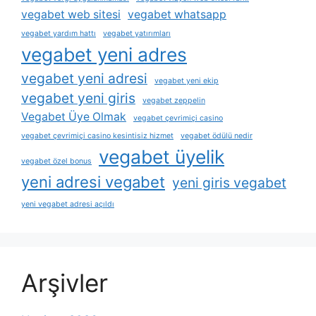
vegabet web sitesi
vegabet whatsapp
vegabet yardım hattı
vegabet yatırımları
vegabet yeni adres
vegabet yeni adresi
vegabet yeni ekip
vegabet yeni giris
vegabet zeppelin
Vegabet Üye Olmak
vegabet çevrimiçi casino
vegabet çevrimiçi casino kesintisiz hizmet
vegabet ödülü nedir
vegabet üyelik
vegabet özel bonus
yeni adresi vegabet
yeni giris vegabet
yeni vegabet adresi açıldı
Arşivler