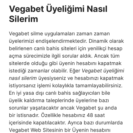
Vegabet Üyeliğimi Nasıl
Silerim
Vegabet silme uygulamaları zaman zaman
üyelerimizi endişelendirmektedir. Dinamik olarak
belirlenen canlı bahis siteleri için yenilikçi hesap
açma sürecimizle ilgili sorular aldık. Ancak tüm
sitelerde olduğu gibi üyenin hesabını kapatmak
istediği zamanlar olabilir. Eğer
Vegabet üyeliğimi
nasıl silerim
üyesiyseniz ve hesabınızı kapatmak
istiyorsanız işlemi kolaylıkla tamamlayabilirsiniz.
En iyi yasa dışı canlı bahis sağlayıcıları bile
üyelik kaldırma taleplerinde üyelerine bazı
sorunlar yaşatacaktır ancak Vegabet şu anda
bir istisnadır. Özellikle hesabınız 48 saat
içerisinde kapatılacaktır. Ayrıca bazı durumlarda
Vegabet Web Sitesinin bir Üyenin hesabını