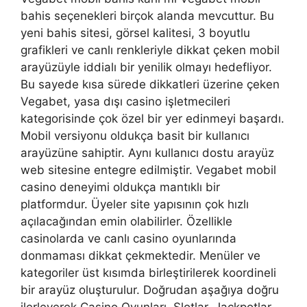
bahis seçenekleri birçok alanda mevcuttur. Bu
yeni bahis sitesi, görsel kalitesi, 3 boyutlu
grafikleri ve canlı renkleriyle dikkat çeken mobil
arayüzüyle iddialı bir yenilik olmayı hedefliyor.
Bu sayede kısa sürede dikkatleri üzerine çeken
Vegabet, yasa dışı casino işletmecileri
kategorisinde çok özel bir yer edinmeyi başardı.
Mobil versiyonu oldukça basit bir kullanıcı
arayüzüne sahiptir. Aynı kullanıcı dostu arayüz
web sitesine entegre edilmiştir. Vegabet mobil
casino deneyimi oldukça mantıklı bir
platformdur. Üyeler site yapısının çok hızlı
açılacağından emin olabilirler. Özellikle
casinolarda ve canlı casino oyunlarında
donmaması dikkat çekmektedir. Menüler ve
kategoriler üst kısımda birleştirilerek koordineli
bir arayüz oluşturulur. Doğrudan aşağıya doğru