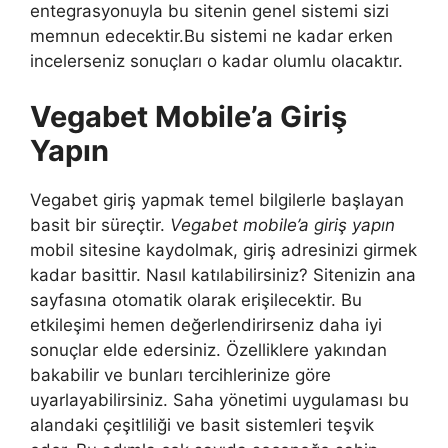
entegrasyonuyla bu sitenin genel sistemi sizi
memnun edecektir.Bu sistemi ne kadar erken
incelerseniz sonuçları o kadar olumlu olacaktır.
Vegabet Mobile’a Giriş
Yapın
Vegabet giriş yapmak temel bilgilerle başlayan
basit bir süreçtir.
Vegabet mobile’a giriş yapın
mobil sitesine kaydolmak, giriş adresinizi girmek
kadar basittir. Nasıl katılabilirsiniz? Sitenizin ana
sayfasına otomatik olarak erişilecektir. Bu
etkileşimi hemen değerlendirirseniz daha iyi
sonuçlar elde edersiniz. Özelliklere yakından
bakabilir ve bunları tercihlerinize göre
uyarlayabilirsiniz. Saha yönetimi uygulaması bu
alandaki çeşitliliği ve basit sistemleri teşvik