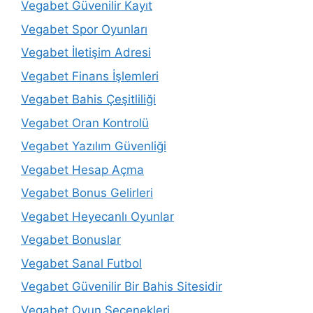
Vegabet Güvenilir Kayıt
Vegabet Spor Oyunları
Vegabet İletişim Adresi
Vegabet Finans İşlemleri
Vegabet Bahis Çeşitliliği
Vegabet Oran Kontrolü
Vegabet Yazılım Güvenliği
Vegabet Hesap Açma
Vegabet Bonus Gelirleri
Vegabet Heyecanlı Oyunlar
Vegabet Bonuslar
Vegabet Sanal Futbol
Vegabet Güvenilir Bir Bahis Sitesidir
Vegabet Oyun Seçenekleri