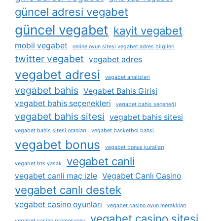
güncel adresi vegabet
güncel vegabet
kayit vegabet
mobil vegabet
online oyun sitesi vegabet adres bilgileri
twitter vegabet
vegabet adres
vegabet adresi
vegabet analizleri
vegabet bahis
Vegabet Bahis Girişi
vegabet bahis seçenekleri
vegabet bahis seçeneği
vegabet bahis sitesi
vegabet bahis sitesi
vegabet bahis sitesi oranları
vegabet basketbol bahsi
vegabet bonus
vegabet bonus kuralları
vegabet canli
vegabet btk yasak
vegabet canli maç izle
Vegabet Canlı Casino
vegabet canlı destek
vegabet casino oyunları
vegabet casino oyun meraklıları
vegabet casino sitesi
vegabet casino promosyonu