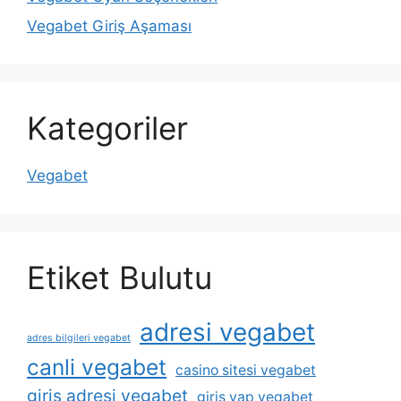
Vegabet Giriş Aşaması
Kategoriler
Vegabet
Etiket Bulutu
adresi vegabet
adres bilgileri vegabet
canli vegabet
casino sitesi vegabet
giris adresi vegabet
giris yap vegabet