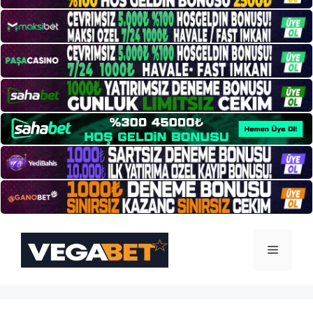
İçeriğe
atla
Menü