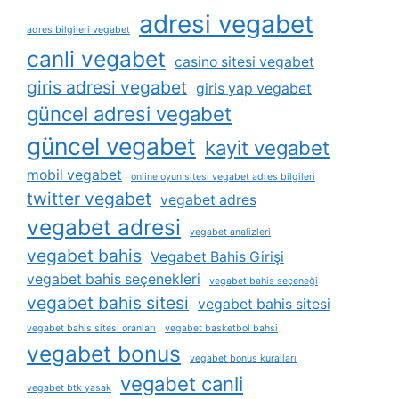
adresi vegabet
adres bilgileri vegabet
canli vegabet
casino sitesi vegabet
giris adresi vegabet
giris yap vegabet
güncel adresi vegabet
güncel vegabet
kayit vegabet
mobil vegabet
online oyun sitesi vegabet adres bilgileri
twitter vegabet
vegabet adres
vegabet adresi
vegabet analizleri
vegabet bahis
Vegabet Bahis Girişi
vegabet bahis seçenekleri
vegabet bahis seçeneği
vegabet bahis sitesi
vegabet bahis sitesi
vegabet bahis sitesi oranları
vegabet basketbol bahsi
vegabet bonus
vegabet bonus kuralları
vegabet canli
vegabet btk yasak