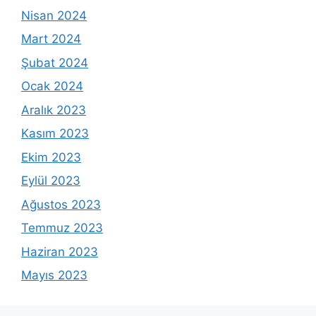
Nisan 2024
Mart 2024
Şubat 2024
Ocak 2024
Aralık 2023
Kasım 2023
Ekim 2023
Eylül 2023
Ağustos 2023
Temmuz 2023
Haziran 2023
Mayıs 2023