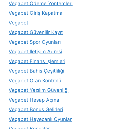
Vegabet Ödeme Yöntemleri
Vegabet Giriş Kapatma
Vegabet
Vegabet Güvenilir Kayıt
Vegabet Spor Oyunları
Vegabet İletişim Adresi
Vegabet Finans İşlemleri
Vegabet Bahis Çeşitliliği
Vegabet Oran Kontrolü
Vegabet Yazılım Güvenliği
Vegabet Hesap Açma
Vegabet Bonus Gelirleri
Vegabet Heyecanlı Oyunlar
Vegabet Bonuslar