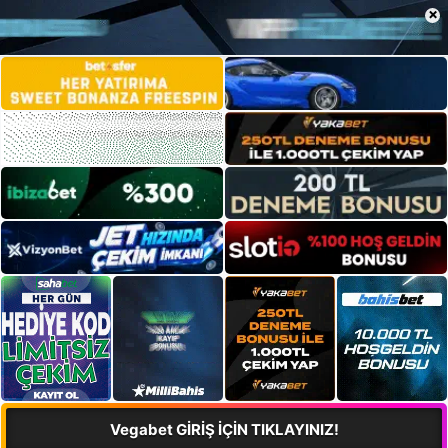
×
Vegabet GİRİŞ İÇİN TIKLAYINIZ!