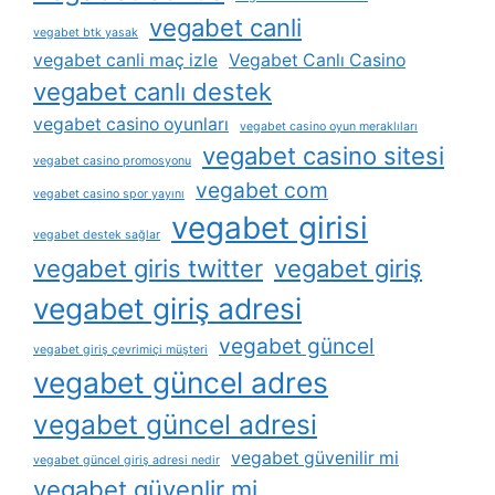
vegabet canli
vegabet btk yasak
vegabet canli maç izle
Vegabet Canlı Casino
vegabet canlı destek
vegabet casino oyunları
vegabet casino oyun meraklıları
vegabet casino sitesi
vegabet casino promosyonu
vegabet com
vegabet casino spor yayını
vegabet girisi
vegabet destek sağlar
vegabet giris twitter
vegabet giriş
vegabet giriş adresi
vegabet güncel
vegabet giriş çevrimiçi müşteri
vegabet güncel adres
vegabet güncel adresi
vegabet güvenilir mi
vegabet güncel giriş adresi nedir
vegabet güvenlir mi