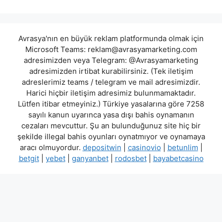
Avrasya'nın en büyük reklam platformunda olmak için
Microsoft Teams:
reklam@avrasyamarketing.com
adresimizden veya Telegram: @Avrasyamarketing
adresimizden irtibat kurabilirsiniz. (Tek iletişim
adreslerimiz teams / telegram ve mail adresimizdir.
Harici hiçbir iletişim adresimiz bulunmamaktadır.
Lütfen itibar etmeyiniz.) Türkiye yasalarına göre 7258
sayılı kanun uyarınca yasa dışı bahis oynamanın
cezaları mevcuttur. Şu an bulunduğunuz site hiç bir
şekilde illegal bahis oyunları oynatmıyor ve oynamaya
aracı olmuyordur.
depositwin
|
casinovio
|
betunlim
|
betgit
|
yebet
|
ganyanbet
|
rodosbet
|
bayabetcasino