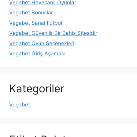
Vegabet Heyecanlı Oyunlar
Vegabet Bonuslar
Vegabet Sanal Futbol
Vegabet Güvenilir Bir Bahis Sitesidir
Vegabet Oyun Seçenekleri
Vegabet Giriş Aşaması
Kategoriler
Vegabet