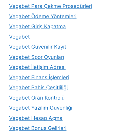
Vegabet Para Çekme Prosedürleri
Vegabet Ödeme Yöntemleri
Vegabet Giriş Kapatma
Vegabet
Vegabet Güvenilir Kayıt
Vegabet Spor Oyunları
Vegabet İletişim Adresi
Vegabet Finans İşlemleri
Vegabet Bahis Çeşitliliği
Vegabet Oran Kontrolü
Vegabet Yazılım Güvenliği
Vegabet Hesap Açma
Vegabet Bonus Gelirleri