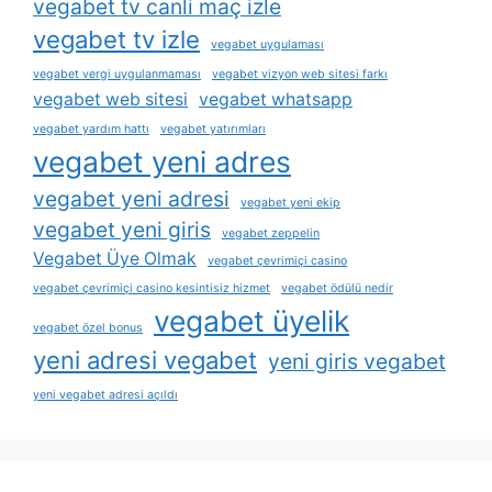
vegabet tv canli maç izle
vegabet tv izle
vegabet uygulaması
vegabet vergi uygulanmaması
vegabet vizyon web sitesi farkı
vegabet web sitesi
vegabet whatsapp
vegabet yardım hattı
vegabet yatırımları
vegabet yeni adres
vegabet yeni adresi
vegabet yeni ekip
vegabet yeni giris
vegabet zeppelin
Vegabet Üye Olmak
vegabet çevrimiçi casino
vegabet çevrimiçi casino kesintisiz hizmet
vegabet ödülü nedir
vegabet üyelik
vegabet özel bonus
yeni adresi vegabet
yeni giris vegabet
yeni vegabet adresi açıldı