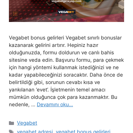
Vegabet bonus gelirleri Vegabet sınırlı bonuslar
kazanarak gelirini artırır. Hepiniz hazır
olduğunuzda, formu doldurun ve canlı bahis
sitesine veda edin. Başvuru formu, para çekmek
için hangi yöntemi kullanmak istediğinizi ve ne
kadar yapabileceğinizi soracaktır. Daha önce de
belirtildiği gibi, sorunun cevabı kısa ve
yankılanan ‘evet’. İşletmenin temel amacı
mümkün olduğunca çok para kazanmaktır. Bu
nedenle, …
Devamını oku…
Kategoriler
Vegabet
Etiketler
vegabet adresi
,
vegabet bonus gelirleri
,