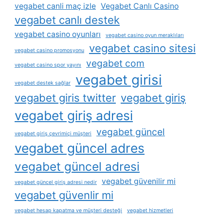
vegabet canli maç izle
Vegabet Canlı Casino
vegabet canlı destek
vegabet casino oyunları
vegabet casino oyun meraklıları
vegabet casino sitesi
vegabet casino promosyonu
vegabet com
vegabet casino spor yayını
vegabet girisi
vegabet destek sağlar
vegabet giris twitter
vegabet giriş
vegabet giriş adresi
vegabet güncel
vegabet giriş çevrimiçi müşteri
vegabet güncel adres
vegabet güncel adresi
vegabet güvenilir mi
vegabet güncel giriş adresi nedir
vegabet güvenlir mi
vegabet hesap kapatma ve müşteri desteği
vegabet hizmetleri