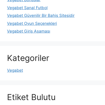
Vegabet Sanal Futbol
Vegabet Güvenilir Bir Bahis Sitesidir
Vegabet Oyun Seçenekleri
Vegabet Giriş Aşaması
Kategoriler
Vegabet
Etiket Bulutu