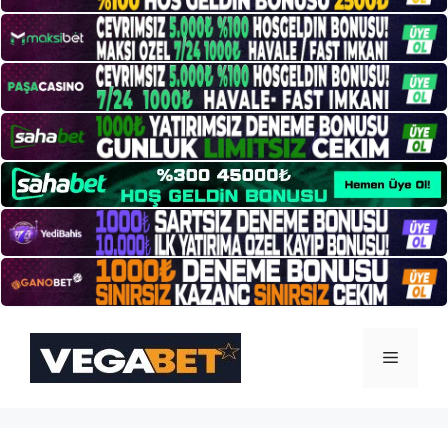
İçeriğe
atla
Menü