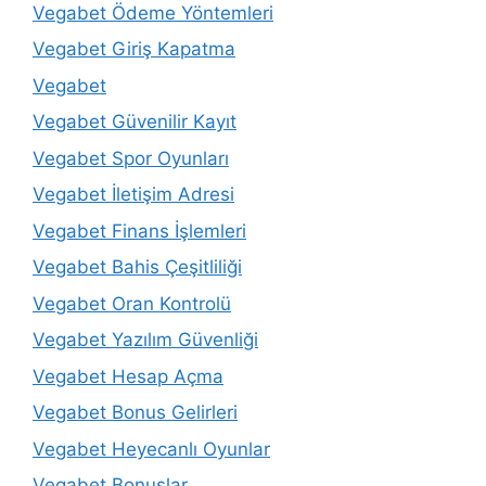
Vegabet Ödeme Yöntemleri
Vegabet Giriş Kapatma
Vegabet
Vegabet Güvenilir Kayıt
Vegabet Spor Oyunları
Vegabet İletişim Adresi
Vegabet Finans İşlemleri
Vegabet Bahis Çeşitliliği
Vegabet Oran Kontrolü
Vegabet Yazılım Güvenliği
Vegabet Hesap Açma
Vegabet Bonus Gelirleri
Vegabet Heyecanlı Oyunlar
Vegabet Bonuslar