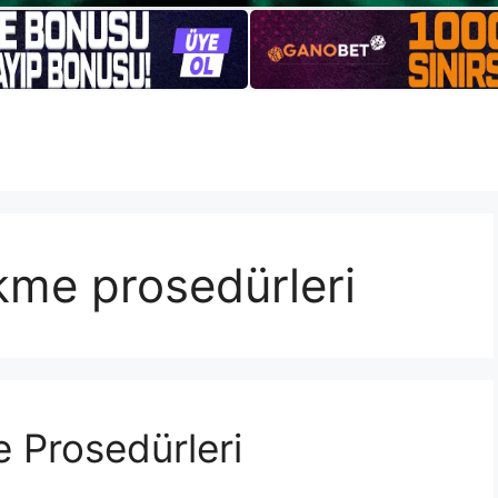
kme prosedürleri
 Prosedürleri