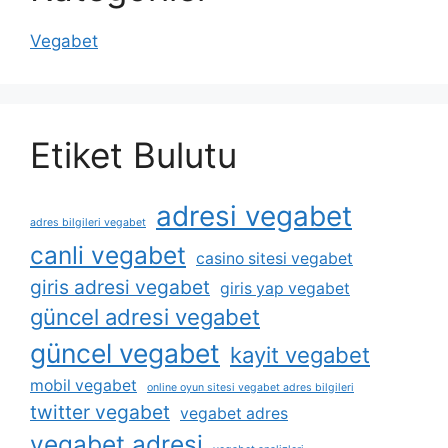
Vegabet
Etiket Bulutu
adresi vegabet
adres bilgileri vegabet
canli vegabet
casino sitesi vegabet
giris adresi vegabet
giris yap vegabet
güncel adresi vegabet
güncel vegabet
kayit vegabet
mobil vegabet
online oyun sitesi vegabet adres bilgileri
twitter vegabet
vegabet adres
vegabet adresi