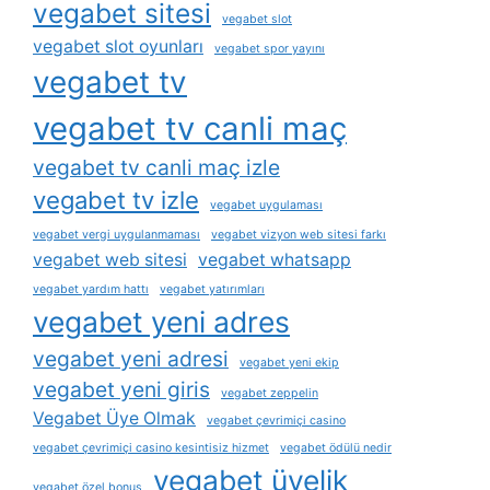
vegabet sitesi
vegabet slot
vegabet slot oyunları
vegabet spor yayını
vegabet tv
vegabet tv canli maç
vegabet tv canli maç izle
vegabet tv izle
vegabet uygulaması
vegabet vergi uygulanmaması
vegabet vizyon web sitesi farkı
vegabet web sitesi
vegabet whatsapp
vegabet yardım hattı
vegabet yatırımları
vegabet yeni adres
vegabet yeni adresi
vegabet yeni ekip
vegabet yeni giris
vegabet zeppelin
Vegabet Üye Olmak
vegabet çevrimiçi casino
vegabet çevrimiçi casino kesintisiz hizmet
vegabet ödülü nedir
vegabet üyelik
vegabet özel bonus