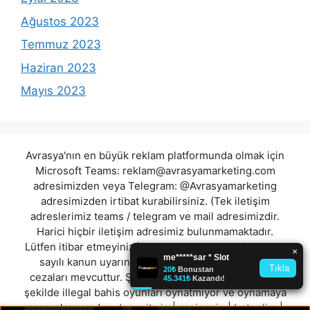
Ağustos 2023
Temmuz 2023
Haziran 2023
Mayıs 2023
Avrasya'nın en büyük reklam platformunda olmak için
Microsoft Teams:
reklam@avrasyamarketing.com
adresimizden veya Telegram: @Avrasyamarketing
adresimizden irtibat kurabilirsiniz. (Tek iletişim
adreslerimiz teams / telegram ve mail adresimizdir.
Harici hiçbir iletişim adresimiz bulunmamaktadır.
Lütfen itibar etmeyiniz.) Türkiye yasalarına göre 7258
sayılı kanun uyarınca yasa dışı bahis oynamanın
cezaları mevcuttur. Şu an bulunduğunuz site hiç bir
şekilde illegal bahis oyunları oynatmıyor ve oynamaya
aracı olmuyordur.
depositwin
|
casinovio
|
betunlim
|