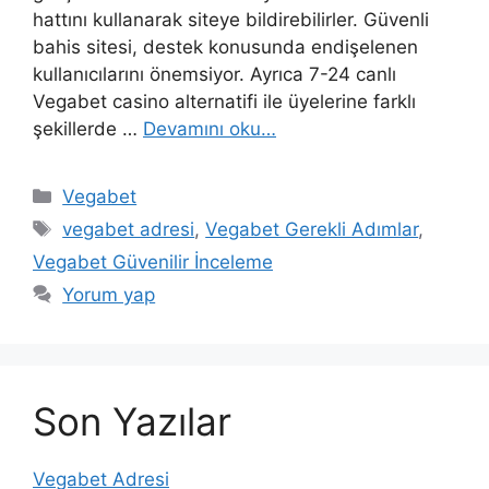
hattını kullanarak siteye bildirebilirler. Güvenli
bahis sitesi, destek konusunda endişelenen
kullanıcılarını önemsiyor. Ayrıca 7-24 canlı
Vegabet casino alternatifi ile üyelerine farklı
şekillerde …
Devamını oku…
Kategoriler
Vegabet
Etiketler
vegabet adresi
,
Vegabet Gerekli Adımlar
,
Vegabet Güvenilir İnceleme
Yorum yap
Son Yazılar
Vegabet Adresi