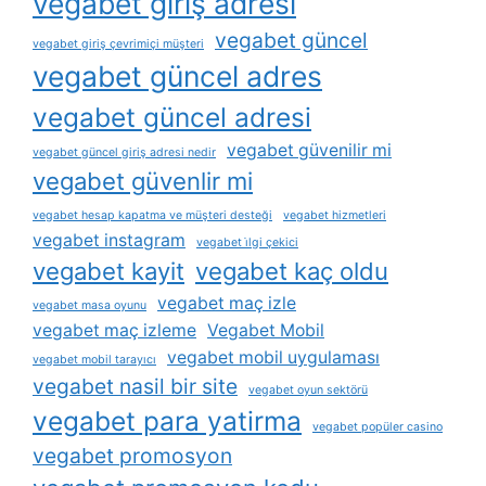
vegabet giriş adresi
vegabet güncel
vegabet giriş çevrimiçi müşteri
vegabet güncel adres
vegabet güncel adresi
vegabet güvenilir mi
vegabet güncel giriş adresi nedir
vegabet güvenlir mi
vegabet hesap kapatma ve müşteri desteği
vegabet hizmetleri
vegabet instagram
vegabet i̇lgi çekici
vegabet kayit
vegabet kaç oldu
vegabet maç izle
vegabet masa oyunu
vegabet maç izleme
Vegabet Mobil
vegabet mobil uygulaması
vegabet mobil tarayıcı
vegabet nasil bir site
vegabet oyun sektörü
vegabet para yatirma
vegabet popüler casino
vegabet promosyon