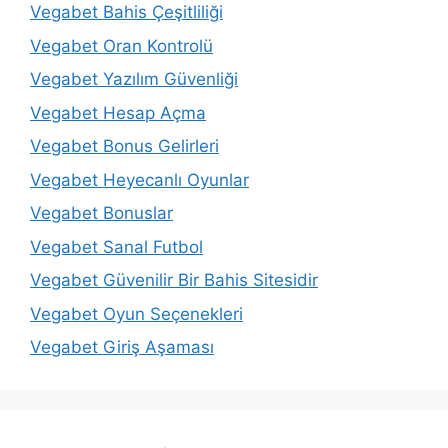
Vegabet Bahis Çeşitliliği
Vegabet Oran Kontrolü
Vegabet Yazılım Güvenliği
Vegabet Hesap Açma
Vegabet Bonus Gelirleri
Vegabet Heyecanlı Oyunlar
Vegabet Bonuslar
Vegabet Sanal Futbol
Vegabet Güvenilir Bir Bahis Sitesidir
Vegabet Oyun Seçenekleri
Vegabet Giriş Aşaması