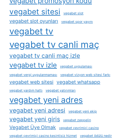
vegabet promosyon kodu
vegabet sitesi
vegabet slot
vegabet slot oyunları
vegabet spor yayını
vegabet tv
vegabet tv canli maç
vegabet tv canli maç izle
vegabet tv izle
vegabet uygulaması
vegabet vergi uygulanmaması
vegabet vizyon web sitesi farkı
vegabet web sitesi
vegabet whatsapp
vegabet yardım hattı
vegabet yatırımları
vegabet yeni adres
vegabet yeni adresi
vegabet yeni ekip
vegabet yeni giris
vegabet zeppelin
Vegabet Üye Olmak
vegabet çevrimiçi casino
vegabet çevrimiçi casino kesintisiz hizmet
vegabet ödülü nedir