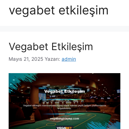
vegabet etkileşim
Vegabet Etkileşim
Mayıs 21, 2025
Yazarı:
admin