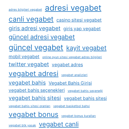
adresi vegabet
adres bilgileri vegabet
canli vegabet
casino sitesi vegabet
giris adresi vegabet
giris yap vegabet
güncel adresi vegabet
güncel vegabet
kayit vegabet
mobil vegabet
online oyun sitesi vegabet adres bilgileri
twitter vegabet
vegabet adres
vegabet adresi
vegabet analizleri
vegabet bahis
Vegabet Bahis Girişi
vegabet bahis seçenekleri
vegabet bahis seçeneği
vegabet bahis sitesi
vegabet bahis sitesi
vegabet bahis sitesi oranları
vegabet basketbol bahsi
vegabet bonus
vegabet bonus kuralları
vegabet canli
vegabet btk yasak