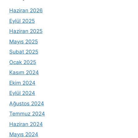
Haziran 2026
Eylül 2025
Haziran 2025
Mayıs 2025
Şubat 2025
Ocak 2025
Kasım 2024
Ekim 2024
Eylül 2024
Ağustos 2024
Temmuz 2024
Haziran 2024
Mayıs 2024