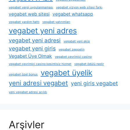
vegabet vergi uygulanmaması
vegabet vizyon web sitesi farkı
vegabet web sitesi
vegabet whatsapp
vegabet yardım hattı
vegabet yatırımları
vegabet yeni adres
vegabet yeni adresi
vegabet yeni ekip
vegabet yeni giris
vegabet zeppelin
Vegabet Üye Olmak
vegabet çevrimiçi casino
vegabet çevrimiçi casino kesintisiz hizmet
vegabet ödülü nedir
vegabet üyelik
vegabet özel bonus
yeni adresi vegabet
yeni giris vegabet
yeni vegabet adresi açıldı
Arşivler