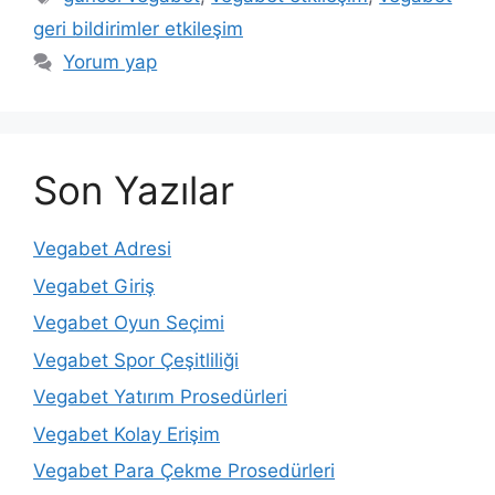
geri bildirimler etkileşim
Yorum yap
Son Yazılar
Vegabet Adresi
Vegabet Giriş
Vegabet Oyun Seçimi
Vegabet Spor Çeşitliliği
Vegabet Yatırım Prosedürleri
Vegabet Kolay Erişim
Vegabet Para Çekme Prosedürleri