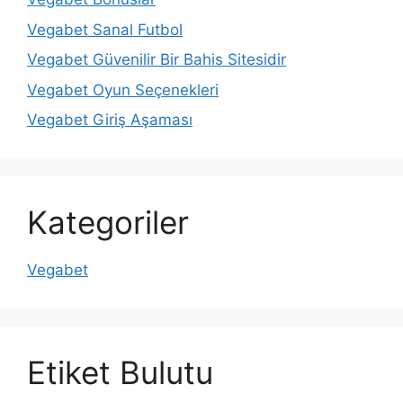
Vegabet Sanal Futbol
Vegabet Güvenilir Bir Bahis Sitesidir
Vegabet Oyun Seçenekleri
Vegabet Giriş Aşaması
Kategoriler
Vegabet
Etiket Bulutu