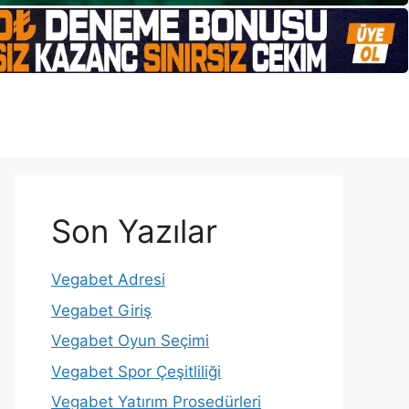
Son Yazılar
Vegabet Adresi
Vegabet Giriş
Vegabet Oyun Seçimi
Vegabet Spor Çeşitliliği
Vegabet Yatırım Prosedürleri