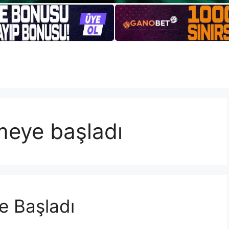
meye başladı
e Başladı