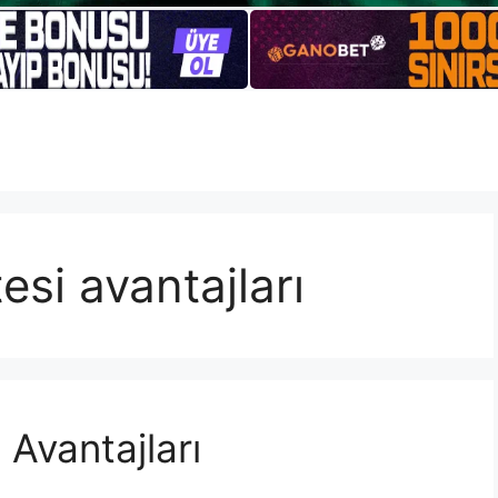
esi avantajları
 Avantajları