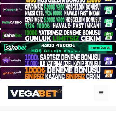
İçeriğe
atla
Menü