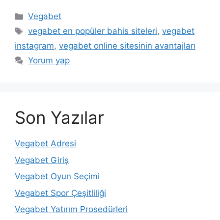
Kategoriler
Vegabet
Etiketler
vegabet en popüler bahis siteleri
,
vegabet
instagram
,
vegabet online sitesinin avantajları
Yorum yap
Son Yazılar
Vegabet Adresi
Vegabet Giriş
Vegabet Oyun Seçimi
Vegabet Spor Çeşitliliği
Vegabet Yatırım Prosedürleri